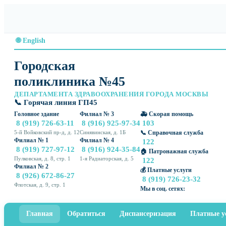
🌐 English
Городская
поликлиника №45
ДЕПАРТАМЕНТА ЗДРАВООХРАНЕНИЯ ГОРОДА МОСКВЫ
📞 Горячая линия ГП45
Головное здание
Филиал № 3
🚑 Скорая помощь
8 (919) 726-63-11
8 (916) 925-97-34
103
5-й Войковский пр-д, д. 12
Синявинская, д. 1Б
📞 Справочная служба
Филиал № 1
Филиал № 4
122
8 (919) 727-97-12
8 (916) 924-35-84
🏠 Патронажная служба
Пулковская, д. 8, стр. 1
1-я Радиаторская, д. 5
122
Филиал № 2
💰 Платные услуги
8 (926) 672-86-27
8 (919) 726-23-32
Флотская, д. 9, стр. 1
Мы в соц. сетях:
Главная
Обратиться
Диспансеризация
Платные у